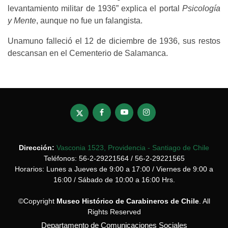
levantamiento militar de 1936” explica el portal
Psicología
y Mente
, aunque no fue un falangista.
Unamuno falleció el 12 de diciembre de 1936, sus restos
descansan en el Cementerio de Salamanca.
Dirección:
Vasconia 1523, Providencia - Santiago de Chile
Teléfonos: 56-2-29221564 / 56-2-29221565
Horarios: Lunes a Jueves de 9:00 a 17:00 / Viernes de 9:00 a
16:00 / Sábado de 10:00 a 16:00 Hrs.
©Copyright
Museo Histórico de Carabineros de Chile
. All
Rights Reserved
Departamento de Comunicaciones Sociales