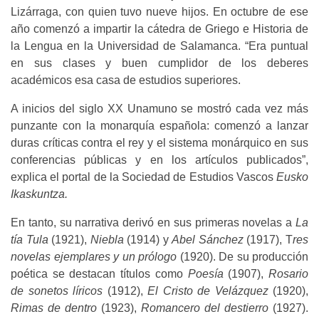
Lizárraga, con quien tuvo nueve hijos. En octubre de ese
año comenzó a impartir la cátedra de Griego e Historia de
la Lengua en la Universidad de Salamanca. “Era puntual
en sus clases y buen cumplidor de los deberes
académicos esa casa de estudios superiores.
A inicios del siglo XX Unamuno se mostró cada vez más
punzante con la monarquía española: comenzó a lanzar
duras críticas contra el rey y el sistema monárquico en sus
conferencias públicas y en los artículos publicados”,
explica el portal de la Sociedad de Estudios Vascos
Eusko
Ikaskuntza.
En tanto, su narrativa derivó en sus primeras novelas a
La
tía Tula
(1921),
Niebla
(1914) y
Abel Sánchez
(1917), T
res
novelas ejemplares y un prólogo
(1920). De su producción
poética se destacan títulos como
Poesía
(1907),
Rosario
de sonetos líricos
(1912),
El Cristo de Velázquez
(1920),
Rimas de dentro
(1923),
Romancero del destierro
(1927).