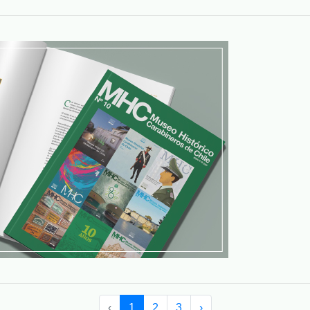
‹
1
2
3
›