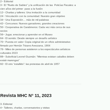
2− Editorial
3− El "Ruido de Sables" y la unificación de las Policías Fiscales: a
cien años del primer paso a la fusión
12− Charlas y talleres: Una invitación a la comunidad
24− Vinculación con la comunidad: Nuestro gran objetivo
34− Una Exposición… más de mil palabras
42− Concursos: Nuevos ganadores, grandes creaciones
50− Cooperativa de Carabineros: Cada vez más cerca de sus
socios
56− Jugar, emocionar y aprender en el Museo
64− El sonido: Desde siempre un desafío artístico
70− Puesta en valor: Copia original de un oficio administrativo
firmado por Hernán Trizano Avezzana, 1904
76− Miles de personas asistieron a los espectáculos artísticos
culturales 2023
88− Suboficial Leonel Guzmán: “Mientras existan caballos deben
existir marengas”
92− El otro “estallido”: las protestas de abril de 1957
Revista MHC N° 11, 2023
3- Editorial
4− Talleres, charlas, conversatorios y visitas