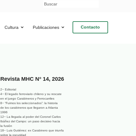
Contacto
Cultura
Publicaciones
Revista MHC N° 14, 2026
2− Editorial
4− El legado ferroviario chileno y su rescate
en el juego Carabineros y Ferrocarriles
8− “Fuimos los seleccionados”: la historia
de los carabineros que llegaron a Atlanta
1996
12− La llegada al poder del Coronel Carlos
Ibáñez del Campo: un paso decisivo hacia
la fusión
18− Luis Gutiérrez: ex Carabinero que triunfa
sobre la oscuridad