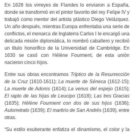
En 1628 los virreyes de Flandes lo enviaron a España,
donde se transformó en el pintor favorito del rey Felipe IV y
trabajó como mentor del artista plástico Diego Velázquez.
Un año después, mientras Europa enfrentaba una serie de
conflictos, el monarca de Inglaterra Carlos I le encargó una
delicada misión diplomática, lo nombró caballero y recibió
un título honorífico de la Universidad de Cambridge. En
1630 se casó con Hélène Fourment, de esta unión
nacieron cinco hijos.
Entre sus obras encontramos
Tríptico de la Resurrección
de la Cruz
(1610-1611);
La muerte de Séneca
(1612-15);
La muerte de Adonis
(1614);
La venus del espejo
(1615);
El rapto de las hijas de Leucipo
(1618);
Las tres Gracias
(1635);
Hélène Fourment con dos de sus hijos
(1636);
Autorretrato
(1639);
El martirio de San Andrés
(1639), entre
otras.
“Su estilo exuberante enfatiza el dinamismo, el color y la